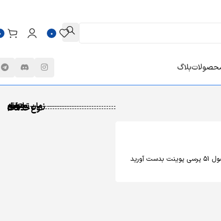
0
0
محصولات
بلاگ
زمان تحویل
پلتفرم
منطقه
نوع خدمات
ول
51
پرسی پوینت بدست آورید