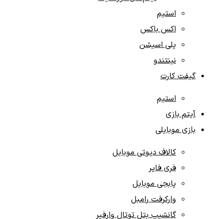
استیم
اکس باکس
پلی اسیشن
نینتندو
گیفت کارت‌
استیم
آیتم‌ بازی‌
بازی موبایلی
کالاف دیوتی موبایل
فری فایر
پابجی موبایل
وارکرفت رامبل
گانشیپ بتل توتال وارفیر