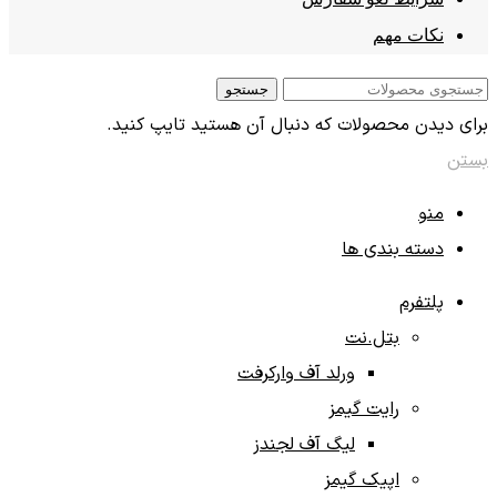
نکات مهم
جستجو
برای دیدن محصولات که دنبال آن هستید تایپ کنید.
بستن
منو
دسته بندی ها
پلتفرم‌
بتل.نت
ورلد آف وارکرفت
رایت گیمز
لیگ آف لجندز
اپیک گیمز