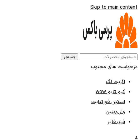
Skip to main content
جستجو
درخواست های محبوب
اگزیت لگ
گیم تایم wow
اسکین فورتنایت
وار ویتین
فری فایر
0