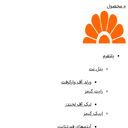
0
محصول
پلتفرم‌
بتل.نت
ورلد آف وارکرفت
رایت گیمز
لیگ آف لجندز
اپیک گیمز
آیتم‌های فورتنایت