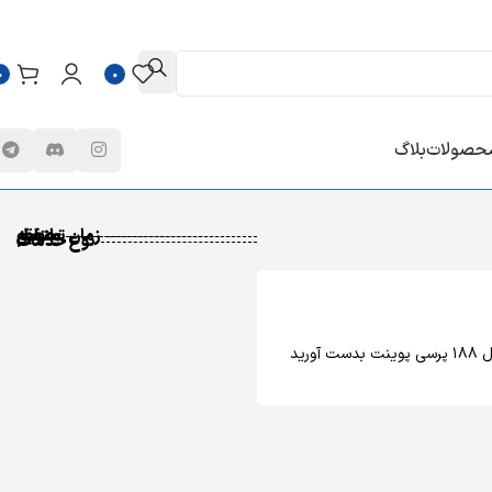
0
0
محصولات
بلاگ
زمان تحویل
پلتفرم
منطقه
نوع خدمات
ل
188
پرسی پوینت بدست آورید