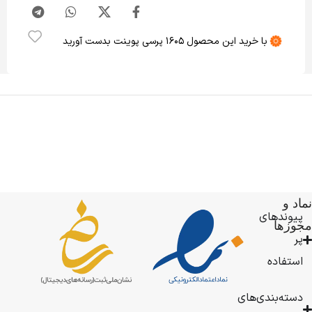
با خرید این محصول
1605
پرسی پوینت بدست آورید
فروشگاه
نماد و
درباره
پرسی
پیوندهای
ما
مجوزها
باکس
پر
فعالیت
خود
استفاده
را
از
دسته‌بندی‌های
سال