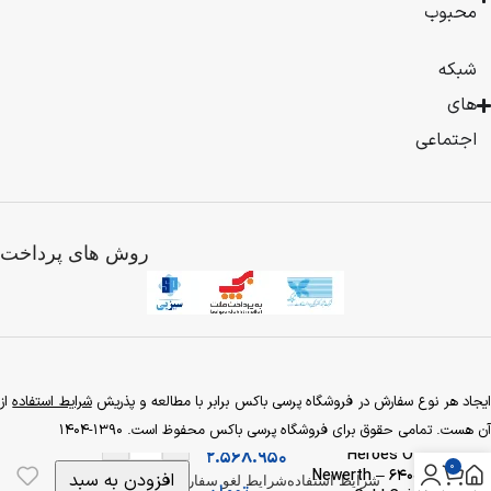
محبوب
1383
به
صورت
شبکه
فروش
های
محصولات
بیشتر
فیزیکی
اجتماعی
شروع
کرد
و
با
روش های پرداخت
توجه
به
گسترش
فعالیت
تجاری
تصمیم
به
یجاد هر نوع سفارش در فروشگاه پرسی باکس برابر با مطالعه و پذریش
شرایط استفاده
از
راه
آن هست. تمامی حقوق برای فروشگاه پرسی باکس محفوظ است. 1390-1404
+
-
اندازی
Heroes Of
2.568.950
0
فروشگاه
Newerth – 6400
افزودن به سبد
شرایط استفاده
شرایط لغو سفارش
نکات مهم