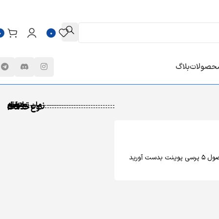
0
0
محصولات
بلاگ
زمان تحویل
پلتفرم
منطقه
نوع خدمات
صول
5
پرسی پوینت بدست آورید