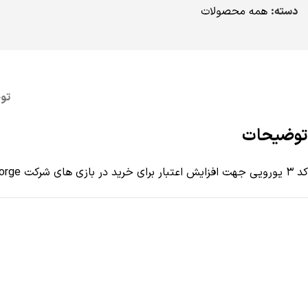
دسته:
همه محصولات
تو
توضیحات
کد 3 یورویی جهت افزایش اعتبار برای خرید در بازی های شرکت Gameforge اروپا مانند Tera و Aion