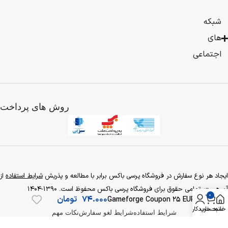
به
صورت
شبکه
فروش
های
محصولات
بیشتر
فیزیکی
اجتماعی
شروع
کرد
و
با
روش های پرداخت
توجه
به
گسترش
فعالیت
تجاری
تصمیم
به
یجاد هر نوع سفارش در فروشگاه پرسی باکس برابر با مطالعه و پذریش
شرایط استفاده
از
راه
آن هست. تمامی حقوق برای فروشگاه پرسی باکس محفوظ است. 1390-1404
0
اندازی
74.000
تومان
Gameforge Coupon 25 EUR
فروشگاه
خانه
سبد خرید
حساب کاربری
شرایط استفاده
شرایط لغو سفارش
نکات مهم
اینترنتی