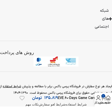
به
صورت
شبکه
فروش
های
محصولات
بیشتر
فیزیکی
اجتماعی
شروع
کرد
و
با
روش های پرداخت
توجه
به
گسترش
فعالیت
تجاری
تصمیم
به
یجاد هر نوع سفارش در فروشگاه پرسی باکس برابر با مطالعه و پذریش
شرایط استفاده
از
راه
آن هست. تمامی حقوق برای فروشگاه پرسی باکس محفوظ است. 1390-1404
0
اندازی
135.819
تومان
EVE 60-Days Game Card
فروشگاه
خانه
سبد خرید
حساب کاربری
شرایط استفاده
شرایط لغو سفارش
نکات مهم
اینترنتی