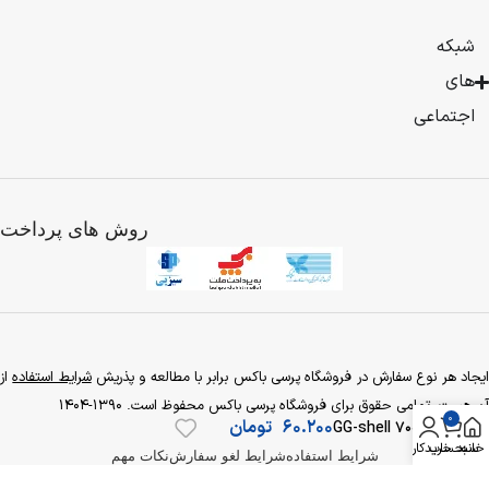
به
صورت
شبکه
فروش
های
محصولات
بیشتر
فیزیکی
اجتماعی
شروع
کرد
و
با
روش های پرداخت
توجه
به
گسترش
فعالیت
تجاری
تصمیم
به
یجاد هر نوع سفارش در فروشگاه پرسی باکس برابر با مطالعه و پذریش
شرایط استفاده
از
راه
آن هست. تمامی حقوق برای فروشگاه پرسی باکس محفوظ است. 1390-1404
0
اندازی
60.200
تومان
700 GG-shell
فروشگاه
خانه
سبد خرید
حساب کاربری
شرایط استفاده
شرایط لغو سفارش
نکات مهم
اینترنتی