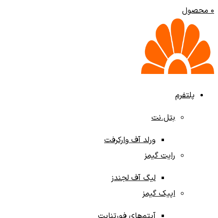
0
محصول
پلتفرم‌
بتل.نت
ورلد آف وارکرفت
رایت گیمز
لیگ آف لجندز
اپیک گیمز
آیتم‌های فورتنایت