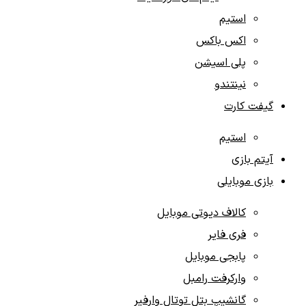
استیم
اکس باکس
پلی اسیشن
نینتندو
گیفت کارت‌
استیم
آیتم‌ بازی‌
بازی موبایلی
کالاف دیوتی موبایل
فری فایر
پابجی موبایل
وارکرفت رامبل
گانشیپ بتل توتال وارفیر