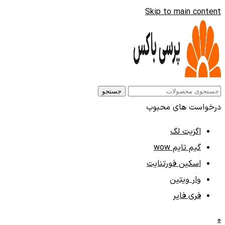
Skip to main content
جستجو
درخواست های محبوب
اگزیت لگ
گیم تایم wow
اسکین فورتنایت
وار ویتین
فری فایر
0