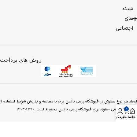
به
صورت
شبکه
فروش
های
محصولات
بیشتر
فیزیکی
اجتماعی
شروع
کرد
و
با
روش های پرداخت
توجه
به
گسترش
فعالیت
تجاری
تصمیم
به
یجاد هر نوع سفارش در فروشگاه پرسی باکس برابر با مطالعه و پذریش
شرایط استفاده
از
راه
0
آن هست. تمامی حقوق برای فروشگاه پرسی باکس محفوظ است. 1390-1404
اندازی
خانه
سبد خرید
حساب کاربری
فروشگاه
شرایط استفاده
شرایط لغو سفارش
نکات مهم
اینترنتی
خود