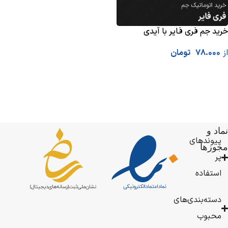
خرید جم فری فایر با آیدی
از
78.000
تومان
انتخاب گزینه ها
فروشگاه
نماد و
درباره
پرسی
پیوندهای
ما
مجوزها
باکس
پر
فعالیت
خود
استفاده
را
از
دسته‌بندی‌های
سال
محبوب
1383