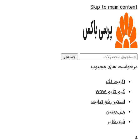
Skip to main content
جستجو
درخواست های محبوب
اگزیت لگ
گیم تایم wow
اسکین فورتنایت
وار ویتین
فری فایر
0