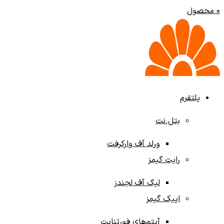
0
محصول
پلتفرم‌
بتل.نت
ورلد آف وارکرفت
رایت گیمز
لیگ آف لجندز
اپیک گیمز
آیتم‌های فورتنایت