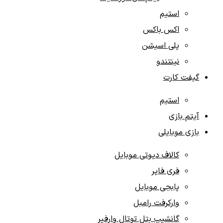
استیم
اکس باکس
پلی اسیشن
نینتندو
گیفت کارت‌
استیم
آیتم‌ بازی‌
بازی موبایلی
کالاف دیوتی موبایل
فری فایر
پابجی موبایل
وارکرفت رامبل
گانشیپ بتل توتال وارفیر